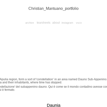
Christian_Mantuano_portfolio
tearsheets
about
archive
instagram
vsco
Apulia region, form a sort of 'constellation’ in an area named Dauno Sub-Appenino. H
a and their inhabitants, where time has stopped.
i 'costellazione' del subappenino dauno. Qui è come se il mondo contadino avesse 
si è fermato.
Daunia