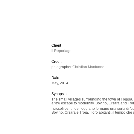
Client
il Reportage
Credit
phtographer
Christian Mantuano
Date
May, 2014
Synopsis
The small villages surrounding the town of Foggia, 
a few escape to modernity. Bovino, Orsara and Troi
I piccoli centri del foggiano formano una sorta d
Bovino, Orsara e Troia, i loro abitanti, il tempo che 